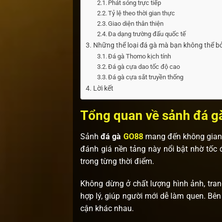
Phát sóng trực tiếp
Tỷ lệ theo thời gian thực
Giao diện thân thiện
Đa dạng trường đấu quốc tế
Những thể loại đá gà mà bạn không thể b
Đá gà Thomo kịch tính
Đá gà cựa dao tốc độ cao
Đá gà cựa sắt truyền thống
Lời kết
Tổng quan về sảnh đá 
Sảnh
đá gà
GO88
mang đến không gian gi
đánh giá nền tảng này nổi bật nhờ tốc 
trong từng thời điểm.
Không dừng ở chất lượng hình ảnh, trang
hợp lý, giúp người mới dễ làm quen. Bên
cận khác nhau.