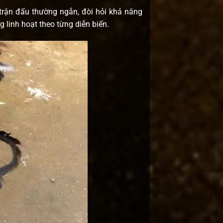
 trận đấu thường ngắn, đòi hỏi khả năng
 linh hoạt theo từng diễn biến.