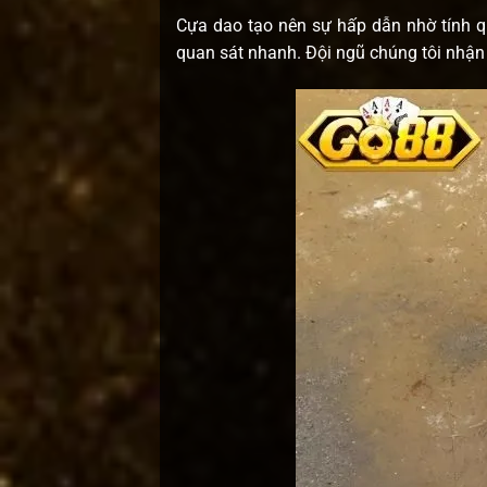
Cựa dao tạo nên sự hấp dẫn nhờ tính qu
quan sát nhanh. Đội ngũ chúng tôi nhận 