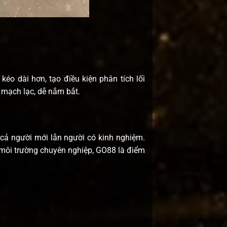
éo dài hơn, tạo điều kiện phân tích lối
h mạch lạc, dễ nắm bắt.
 cả người mới lẫn người có kinh nghiệm.
 môi trường chuyên nghiệp, GO88 là điểm