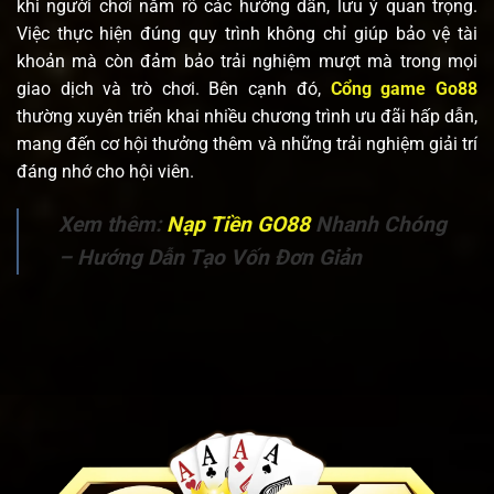
khi người chơi nắm rõ các hướng dẫn, lưu ý quan trọng.
Việc thực hiện đúng quy trình không chỉ giúp bảo vệ tài
khoản mà còn đảm bảo trải nghiệm mượt mà trong mọi
giao dịch và trò chơi. Bên cạnh đó,
Cổng game Go88
thường xuyên triển khai nhiều chương trình ưu đãi hấp dẫn,
mang đến cơ hội thưởng thêm và những trải nghiệm giải trí
đáng nhớ cho hội viên.
Xem thêm:
Nạp Tiền GO88
Nhanh Chóng
– Hướng Dẫn Tạo Vốn Đơn Giản