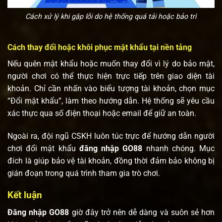
Cách xử lý khi gặp lỗi do hệ thống quá tải hoặc bảo trì
Cách thay đổi hoặc khôi phục mật khẩu tại nền tảng
Nếu quên mật khẩu hoặc muốn thay đổi vì lý do bảo mật,
người chơi có thể thực hiện trực tiếp trên giao diện tài
khoản. Chỉ cần nhấn vào biểu tượng tài khoản, chọn mục
“Đổi mật khẩu”, làm theo hướng dẫn. Hệ thống sẽ yêu cầu
xác thực qua số điện thoại hoặc email để giữ an toàn.
Ngoài ra, đội ngũ CSKH luôn túc trực để hướng dẫn người
chơi đổi mật khẩu
đăng nhập GO88
nhanh chóng. Mục
đích là giúp bảo vệ tài khoản, đồng thời đảm bảo không bị
gián đoạn trong quá trình tham gia trò chơi.
Kết luận
Đăng nhập GO88
giờ đây trở nên dễ dàng và suôn sẻ hơn