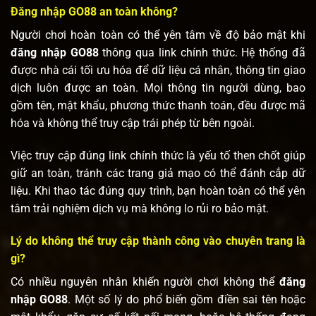
Đăng nhập GO88 an toàn không?
Người chơi hoàn toàn có thể yên tâm về độ bảo mật khi
đăng nhập GO88
thông qua link chính thức. Hệ thống đã
được nhà cái tối ưu hóa để dữ liệu cá nhân, thông tin giao
dịch luôn được an toàn. Mọi thông tin người dùng, bao
gồm tên, mật khẩu, phương thức thanh toán, đều được mã
hóa và không thể truy cập trái phép từ bên ngoài.
Việc truy cập đúng link chính thức là yếu tố then chốt giúp
giữ an toàn, tránh các trang giả mạo có thể đánh cắp dữ
liệu. Khi thao tác đúng quy trình, bạn hoàn toàn có thể yên
tâm trải nghiệm dịch vụ mà không lo rủi ro bảo mật.
Lý do không thể truy cập thành công vào chuyên trang là
gì?
Có nhiều nguyên nhân khiến người chơi không thể
đăng
nhập GO88
. Một số lý do phổ biến gồm điền sai tên hoặc