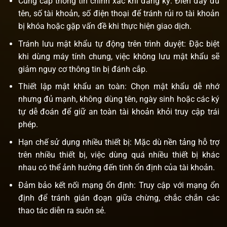
Cung cấp thông tin chính xác khi đăng ký: Điền đầy đủ
tên, số tài khoản, số điện thoại để tránh rủi ro tài khoản
bị khóa hoặc gặp vấn đề khi thực hiện giao dịch.
Tránh lưu mật khẩu tự động trên trình duyệt: Đặc biệt
khi dùng máy tính chung, việc không lưu mật khẩu sẽ
giảm nguy cơ thông tin bị đánh cắp.
Thiết lập mật khẩu an toàn: Chọn mật khẩu dễ nhớ
nhưng đủ mạnh, không dùng tên, ngày sinh hoặc các ký
tự dễ đoán để giữ an toàn tài khoản khỏi truy cập trái
phép.
Hạn chế sử dụng nhiều thiết bị: Mặc dù nền tảng hỗ trợ
trên nhiều thiết bị, việc dùng quá nhiều thiết bị khác
nhau có thể ảnh hưởng đến tính ổn định của tài khoản.
Đảm bảo kết nối mạng ổn định: Truy cập với mạng ổn
định để tránh gián đoạn giữa chừng, chắc chắn các
thao tác diễn ra suôn sẻ.