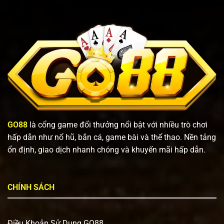
GO88
là cổng game đổi thưởng nổi bật với nhiều trò chơi
hấp dẫn như nổ hũ, bắn cá, game bài và thể thao. Nền tảng
ổn định, giao dịch nhanh chóng và khuyến mãi hấp dẫn.
CHÍNH SÁCH
Điều Khoản Sử Dụng GO88