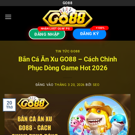
GO88
Bỏ
qua
nội
dung
ĐĂNG KÝ
ĐĂNG NHẬP
TIN TỨC GO88
Bắn Cá Ăn Xu GO88 – Cách Chinh
Phục Dòng Game Hot 2026
ĐĂNG VÀO
THÁNG 3 20, 2026
BỞI
SEO
20
Th3