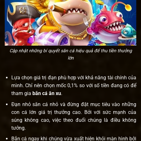
Cập nhật những bí quyết săn cá hiệu quả để thu tiền thưởng
lớn
Lựa chọn giá trị đạn phù hợp với khả năng tài chính của
mình. Chỉ nên chọn mốc 0,1% so với số tiền đang có để
tham gia
bắn cá ăn xu
.
Đạn nhỏ săn cá nhỏ và đừng đặt mục tiêu vào những
con cá lớn giá trị thưởng cao. Bởi với sức mạnh của
súng không cao, việc theo đuổi chúng là điều không
tưởng.
Bắn cá ngay khi chúng vừa xuất hiện khỏi màn hình bởi