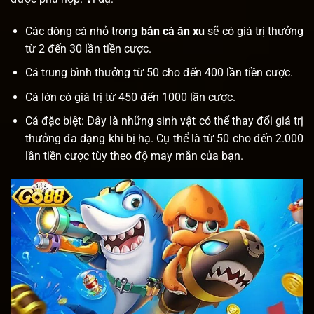
Các dòng cá nhỏ trong
bắn cá ăn xu
sẽ có giá trị thưởng
từ 2 đến 30 lần tiền cược.
Cá trung bình thưởng từ 50 cho đến 400 lần tiền cược.
Cá lớn có giá trị từ 450 đến 1000 lần cược.
Cá đặc biệt: Đây là những sinh vật có thể thay đổi giá trị
thưởng đa dạng khi bị hạ. Cụ thể là từ 50 cho đến 2.000
lần tiền cược tùy theo độ may mắn của bạn.