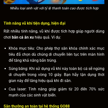
Nhiều loại sinh vật với tỷ lệ thanh toán cao được tích hợp
Tính năng vũ khí tiện dụng, hiện đại
Rất nhiều tính năng, vũ khí được tích hợp giúp người dùng
chơi
bắn cá ăn xu
hiệu quả. Ví dụ:
Khóa mục tiêu: Cho phép thợ săn khóa chính xác mục
tiêu đã chọn dù chúng di chuyển liên tục trên màn hình
để tăng khả năng bắn trúng.
Súng băng: Khi sử dụng vũ khí này toàn bộ cá sẽ ngừng
di chuyển trong vòng 10 giây. Bạn hãy tận dụng thời
gian này để tăng hiệu quả khi đi săn.
Cua laser: Tính năng giúp giảm từ 20 đến 70% sức
mạnh của các sinh vật biển.
Săn thưởng an toàn tại hệ thống GO88